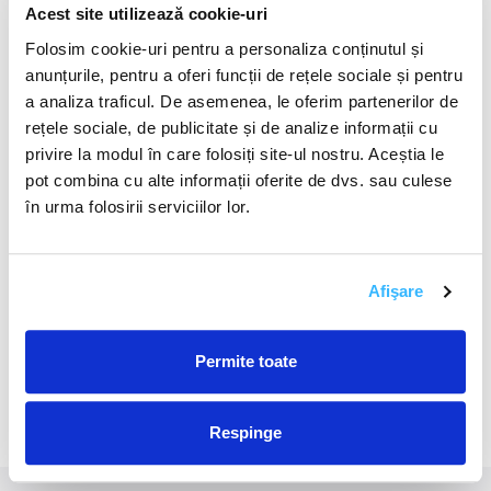
Acest site utilizează cookie-uri
Storage in Deep Wells
Folosim cookie-uri pentru a personaliza conținutul și
anunțurile, pentru a oferi funcții de rețele sociale și pentru
Late last year, California Resources Corporation
(CRC), one of the state’s largest oil and gas
a analiza traficul. De asemenea, le oferim partenerilor de
producers, secured draft permits from the US
rețele sociale, de publicitate și de analize informații cu
Environmental Protection Agency to develop a
privire la modul în care folosiți site-ul nostru. Aceștia le
new type of well in the oil field, which it asserts
pot combina cu alte informații oferite de dvs. sau culese
would provide just that. If the company gets final
în urma folosirii serviciilor lor.
approval from regulators, it intends to drill a
series of boreholes down to a sprawling
sedimentary formation roughly 6,000 feet below
the surface, where it will inject tens of millions of
Afişare
metric tons of carbon dioxide to store it away
forever.
Permite toate
Links
MIT Technology Review
Respinge