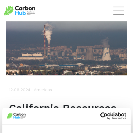
Skip to main content
12.06.2024
Americas
California Resources
Corporation Secures
Permits for CO2